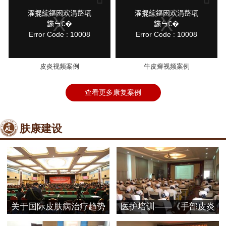
a
a
modal
modal
鍏
鍏
濯掍綋鏂囦欢涓嶅瓨
濯掍綋鏂囦欢涓嶅瓨
window.
window.
抽
抽
鍦ㄣ€�
鍦ㄣ€�
棴
棴
Error Code : 10008
Error Code : 10008
寮
寮
圭
圭
獥
獥
皮炎视频案例
牛皮癣视频案例
查看更多康复案例
肤康建设
关于国际皮肤病治疗趋势
医护培训——《手部皮炎
探
的