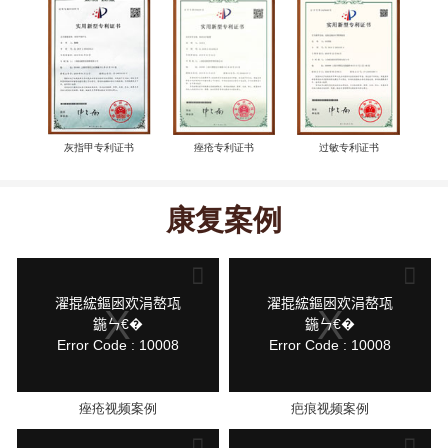
灰指甲专利证书
痤疮专利证书
过敏专利证书
康复案例
This
This
is
is
a
a
modal
modal
鍏
鍏
濯掍綋鏂囦欢涓嶅瓨
濯掍綋鏂囦欢涓嶅瓨
window.
window.
抽
抽
鍦ㄣ€�
鍦ㄣ€�
棴
棴
Error Code : 10008
Error Code : 10008
寮
寮
圭
圭
獥
獥
痤疮视频案例
疤痕视频案例
This
This
is
is