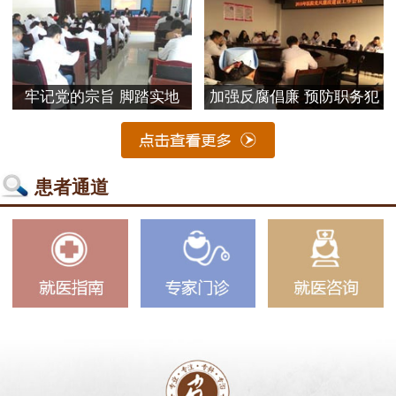
牢记党的宗旨 脚踏实地
加强反腐倡廉 预防职务犯
患者通道