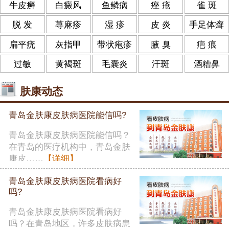
牛皮癣
白癜风
鱼鳞病
痤 疮
雀 斑
脱 发
荨麻疹
湿 疹
皮 炎
手足体癣
扁平疣
灰指甲
带状疱疹
腋 臭
疤 痕
过敏
黄褐斑
毛囊炎
汗斑
酒糟鼻
肤康动态
青岛金肤康皮肤病医院能信吗?
青岛金肤康皮肤病医院能信吗？
在青岛的医疗机构中，青岛金肤
康皮……
【详细】
青岛金肤康皮肤病医院看病好
吗?
青岛金肤康皮肤病医院看病好
吗？在青岛地区，许多皮肤病患